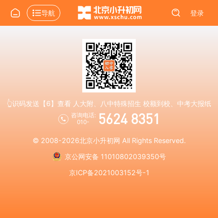
导航
登录
👆识码发送【6】查看 人大附、八中特殊招生 校额到校、中考大报纸
5624 8351
咨询电话:
010-
© 2008-2026
北京小升初网
All Rights Reserved.
京公网安备 11010802039350号
京ICP备2021003152号-1