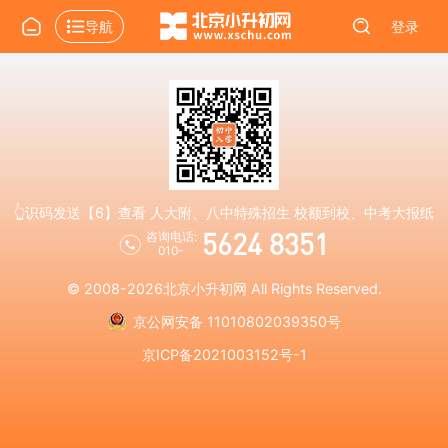
导航
登录
👆识码发送【6】查看 人大附、八中特殊招生 校额到校、中考大报纸
5624 8351
咨询电话:
010-
© 2008-2026
北京小升初网
All Rights Reserved.
京公网安备 11010802039350号
京ICP备2021003152号-1