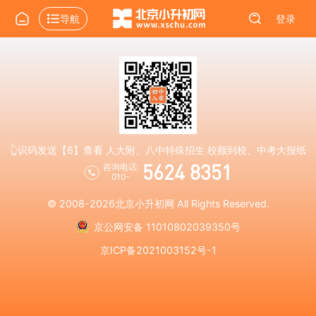
导航
登录
👆识码发送【6】查看 人大附、八中特殊招生 校额到校、中考大报纸
5624 8351
咨询电话:
010-
© 2008-2026
北京小升初网
All Rights Reserved.
京公网安备 11010802039350号
京ICP备2021003152号-1