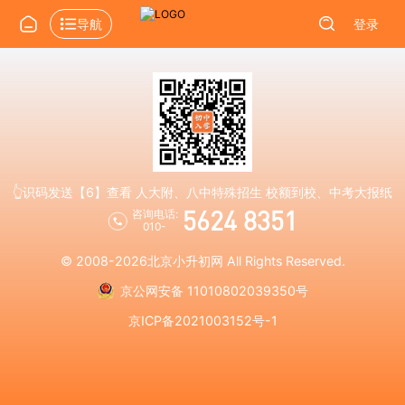
导航
登录
👆识码发送【6】查看 人大附、八中特殊招生 校额到校、中考大报纸
5624 8351
咨询电话:
010-
© 2008-2026
北京小升初网
All Rights Reserved.
京公网安备 11010802039350号
京ICP备2021003152号-1