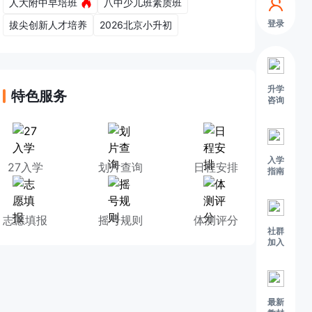
人大附中早培班
八中少儿班素质班
登录
拔尖创新人才培养
2026北京小升初
升学
特色服务
咨询
入学
27入学
划片查询
日程安排
指南
志愿填报
摇号规则
体测评分
社群
加入
最新