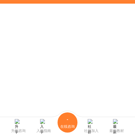
在线咨询
升学咨询
入学指南
社群加入
最新教材