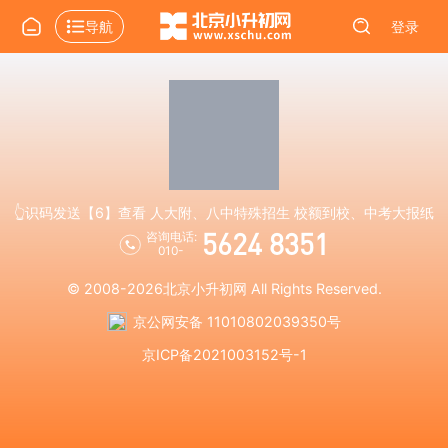
导航
登录
👆识码发送【6】查看 人大附、八中特殊招生 校额到校、中考大报纸
5624 8351
咨询电话:
010-
© 2008-2026
北京小升初网
All Rights Reserved.
京公网安备 11010802039350号
京ICP备2021003152号-1