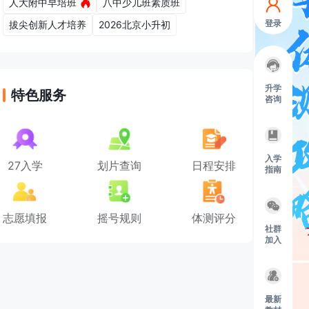
人大附中早培班
八中少儿班素质班
登录
拔尖创新人才培养
2026北京小升初
升学
特色服务
咨询
入学
27入学
划片查询
日程安排
指南
志愿填报
摇号规则
体测评分
社群
加入
最新