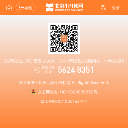
导航
登录
👆识码发送【6】查看 人大附、八中特殊招生 校额到校、中考大报纸
5624 8351
咨询电话:
010-
© 2008-2026
北京小升初网
All Rights Reserved.
京公网安备 11010802039350号
京ICP备2021003152号-1