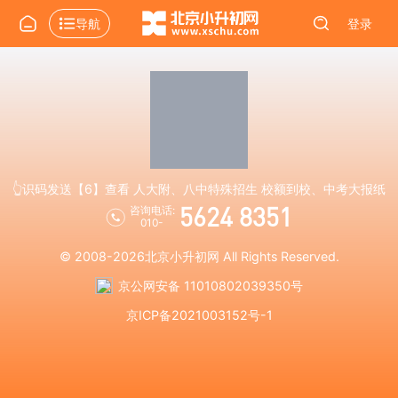
导航
登录
👆识码发送【6】查看 人大附、八中特殊招生 校额到校、中考大报纸
5624 8351
咨询电话:
010-
© 2008-2026
北京小升初网
All Rights Reserved.
京公网安备 11010802039350号
京ICP备2021003152号-1