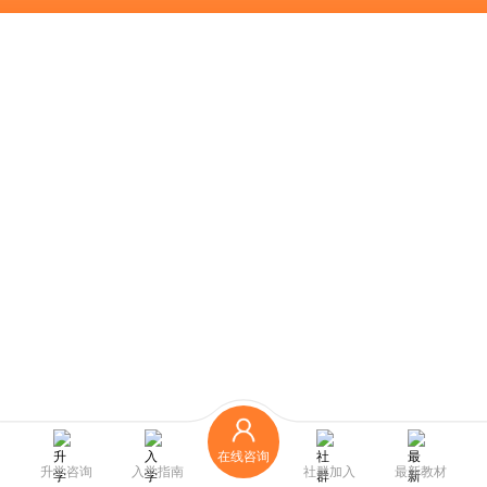
在线咨询
升学咨询
入学指南
社群加入
最新教材