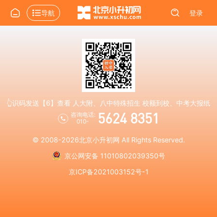
导航
登录
👆识码发送【6】查看 人大附、八中特殊招生 校额到校、中考大报纸
5624 8351
咨询电话:
010-
© 2008-2026
北京小升初网
All Rights Reserved.
京公网安备 11010802039350号
京ICP备2021003152号-1