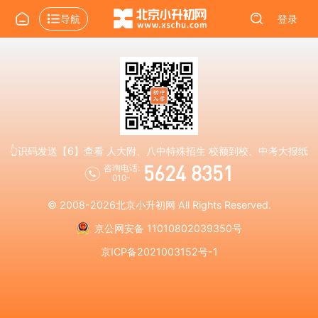
导航
登录
👆识码发送【6】查看 人大附、八中特殊招生 校额到校、中考大报纸
5624 8351
咨询电话:
010-
© 2008-2026
北京小升初网
All Rights Reserved.
京公网安备 11010802039350号
京ICP备2021003152号-1