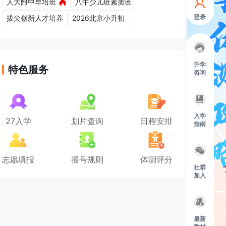
人大附中早培班
八中少儿班素质班
登录
拔尖创新人才培养
2026北京小升初
升学
特色服务
咨询
入学
27入学
划片查询
日程安排
指南
志愿填报
摇号规则
体测评分
社群
加入
最新