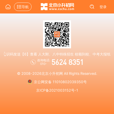
导航
登录
👆识码发送【6】查看 人大附、八中特殊招生 校额到校、中考大报纸
5624 8351
咨询电话:
010-
© 2008-2026
北京小升初网
All Rights Reserved.
京公网安备 11010802039350号
京ICP备2021003152号-1