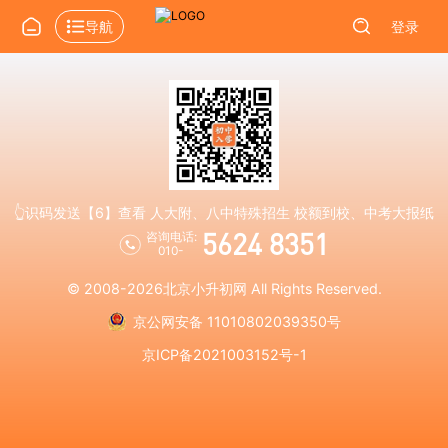
导航
登录
👆识码发送【6】查看 人大附、八中特殊招生 校额到校、中考大报纸
5624 8351
咨询电话:
010-
© 2008-2026
北京小升初网
All Rights Reserved.
京公网安备 11010802039350号
京ICP备2021003152号-1