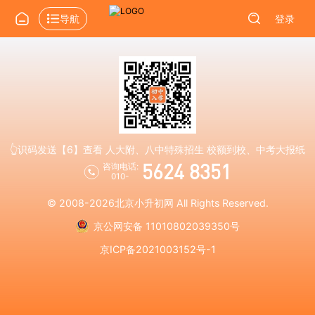
导航
登录
👆识码发送【6】查看 人大附、八中特殊招生 校额到校、中考大报纸
5624 8351
咨询电话:
010-
© 2008-2026
北京小升初网
All Rights Reserved.
京公网安备 11010802039350号
京ICP备2021003152号-1