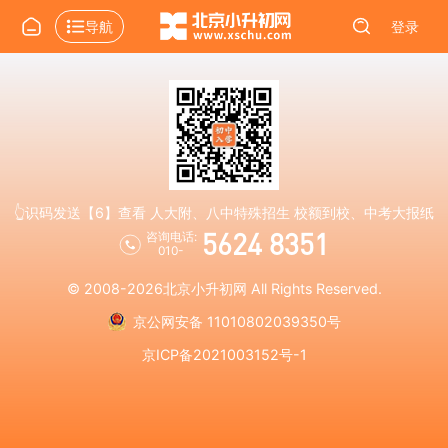
导航
登录
👆识码发送【6】查看 人大附、八中特殊招生 校额到校、中考大报纸
5624 8351
咨询电话:
010-
© 2008-2026
北京小升初网
All Rights Reserved.
京公网安备 11010802039350号
京ICP备2021003152号-1