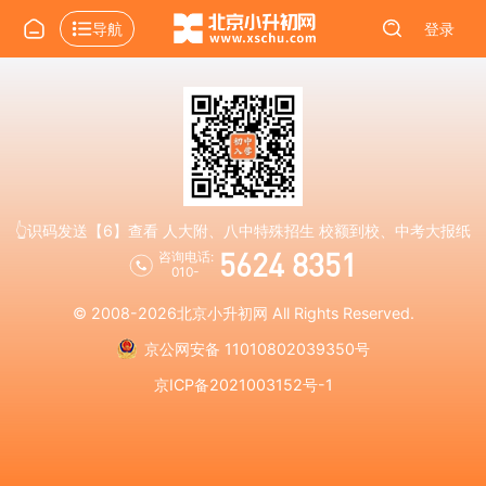
导航
登录
👆识码发送【6】查看 人大附、八中特殊招生 校额到校、中考大报纸
5624 8351
咨询电话:
010-
© 2008-2026
北京小升初网
All Rights Reserved.
京公网安备 11010802039350号
京ICP备2021003152号-1