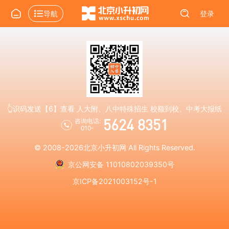
导航
登录
👆识码发送【6】查看 人大附、八中特殊招生 校额到校、中考大报纸
5624 8351
咨询电话:
010-
© 2008-2026
北京小升初网
All Rights Reserved.
京公网安备 11010802039350号
京ICP备2021003152号-1