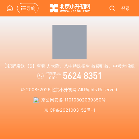
导航
登录
👆识码发送【6】查看 人大附、八中特殊招生 校额到校、中考大报纸
5624 8351
咨询电话:
010-
© 2008-2026
北京小升初网
All Rights Reserved.
京公网安备 11010802039350号
京ICP备2021003152号-1