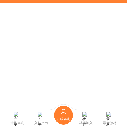
在线咨询
升学咨询
入学指南
社群加入
最新教材