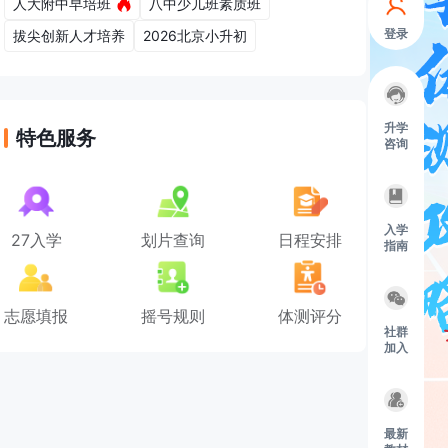
人大附中早培班
八中少儿班素质班
登录
拔尖创新人才培养
2026北京小升初
升学
特色服务
咨询
入学
27入学
划片查询
日程安排
指南
志愿填报
摇号规则
体测评分
社群
加入
最新