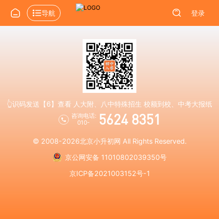
导航
登录
👆识码发送【6】查看 人大附、八中特殊招生 校额到校、中考大报纸
5624 8351
咨询电话:
010-
© 2008-2026
北京小升初网
All Rights Reserved.
京公网安备 11010802039350号
京ICP备2021003152号-1