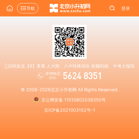
导航
登录
👆识码发送【6】查看 人大附、八中特殊招生 校额到校、中考大报纸
5624 8351
咨询电话:
010-
© 2008-2026
北京小升初网
All Rights Reserved.
京公网安备 11010802039350号
京ICP备2021003152号-1