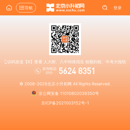
导航
登录
👆识码发送【6】查看 人大附、八中特殊招生 校额到校、中考大报纸
5624 8351
咨询电话:
010-
© 2008-2026
北京小升初网
All Rights Reserved.
京公网安备 11010802039350号
京ICP备2021003152号-1