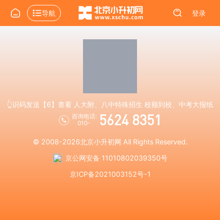
导航
登录
👆识码发送【6】查看 人大附、八中特殊招生 校额到校、中考大报纸
5624 8351
咨询电话:
010-
© 2008-2026
北京小升初网
All Rights Reserved.
京公网安备 11010802039350号
京ICP备2021003152号-1