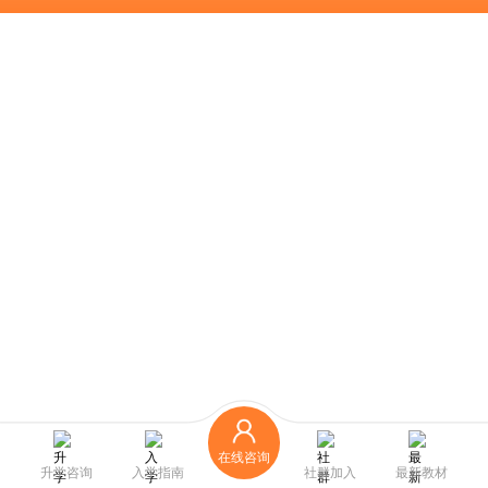
在线咨询
升学咨询
入学指南
社群加入
最新教材