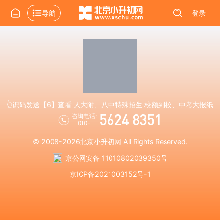
导航
登录
👆识码发送【6】查看 人大附、八中特殊招生 校额到校、中考大报纸
5624 8351
咨询电话:
010-
© 2008-2026
北京小升初网
All Rights Reserved.
京公网安备 11010802039350号
京ICP备2021003152号-1