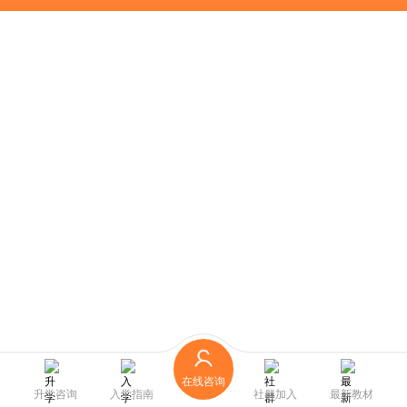
在线咨询
升学咨询
入学指南
社群加入
最新教材