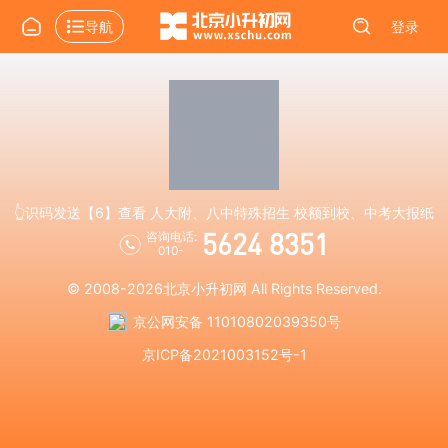
导航
登录
👆识码发送【6】查看 人大附、八中特殊招生 校额到校、中考大报纸
5624 8351
咨询电话:
010-
© 2008-2026
北京小升初网
All Rights Reserved.
京公网安备 11010802039350号
京ICP备2021003152号-1