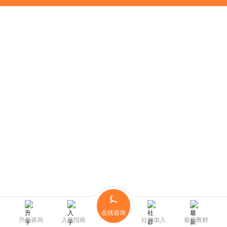
在线咨询
升学咨询
入学指南
社群加入
最新教材