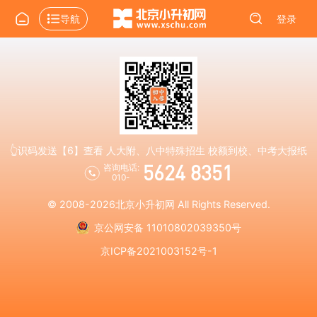
导航
登录
👆识码发送【6】查看 人大附、八中特殊招生 校额到校、中考大报纸
5624 8351
咨询电话:
010-
© 2008-2026
北京小升初网
All Rights Reserved.
京公网安备 11010802039350号
京ICP备2021003152号-1