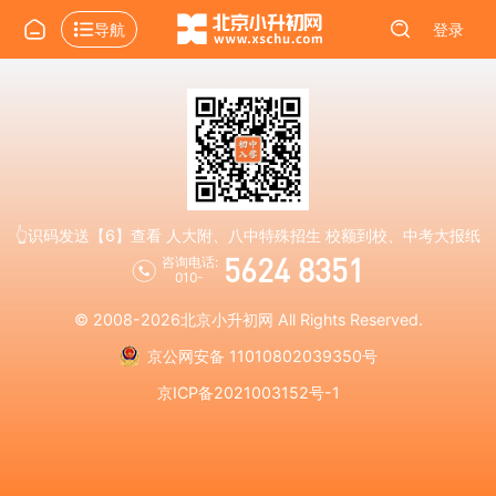
导航
登录
👆识码发送【6】查看 人大附、八中特殊招生 校额到校、中考大报纸
5624 8351
咨询电话:
010-
© 2008-2026
北京小升初网
All Rights Reserved.
京公网安备 11010802039350号
京ICP备2021003152号-1