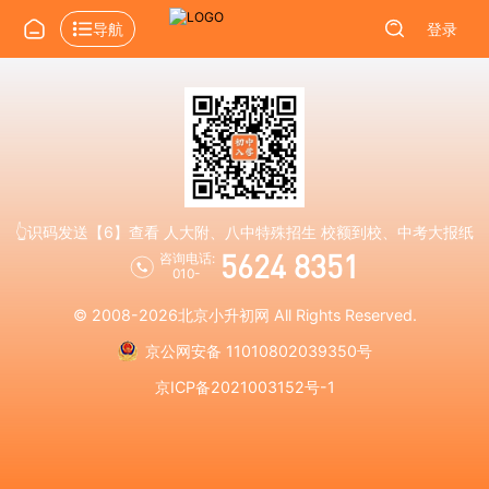
导航
登录
👆识码发送【6】查看 人大附、八中特殊招生 校额到校、中考大报纸
5624 8351
咨询电话:
010-
© 2008-2026
北京小升初网
All Rights Reserved.
京公网安备 11010802039350号
京ICP备2021003152号-1