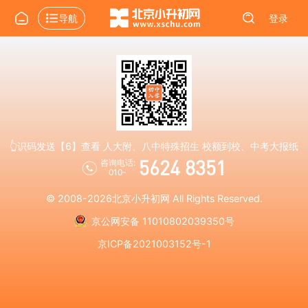
导航
登录
👆识码发送【6】查看 人大附、八中特殊招生 校额到校、中考大报纸
5624 8351
咨询电话:
010-
© 2008-2026
北京小升初网
All Rights Reserved.
京公网安备 11010802039350号
京ICP备2021003152号-1