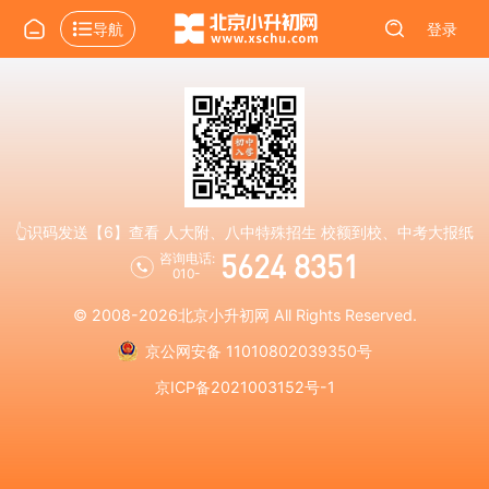
导航
登录
👆识码发送【6】查看 人大附、八中特殊招生 校额到校、中考大报纸
5624 8351
咨询电话:
010-
© 2008-2026
北京小升初网
All Rights Reserved.
京公网安备 11010802039350号
京ICP备2021003152号-1