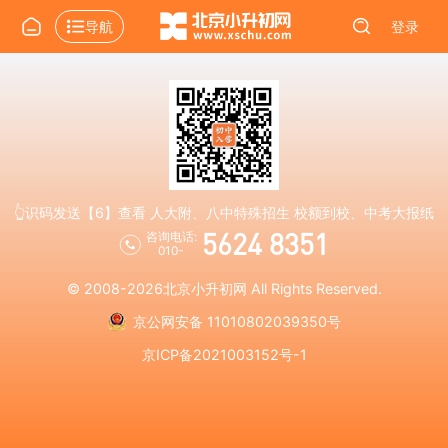
导航
登录
👆识码发送【6】查看 人大附、八中特殊招生 校额到校、中考大报纸
5624 8351
咨询电话:
010-
© 2008-2026
北京小升初网
All Rights Reserved.
京公网安备 11010802039350号
京ICP备2021003152号-1