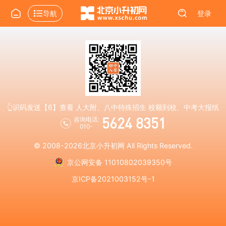
导航
登录
👆识码发送【6】查看 人大附、八中特殊招生 校额到校、中考大报纸
5624 8351
咨询电话:
010-
© 2008-2026
北京小升初网
All Rights Reserved.
京公网安备 11010802039350号
京ICP备2021003152号-1