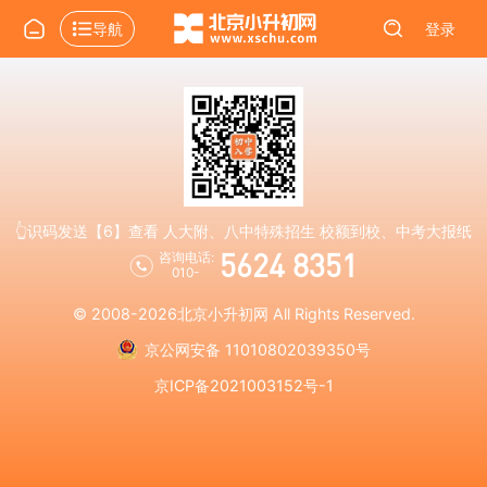
导航
登录
👆识码发送【6】查看 人大附、八中特殊招生 校额到校、中考大报纸
5624 8351
咨询电话:
010-
© 2008-2026
北京小升初网
All Rights Reserved.
京公网安备 11010802039350号
京ICP备2021003152号-1