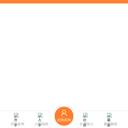
在线咨询
升学咨询
入学指南
社群加入
最新教材