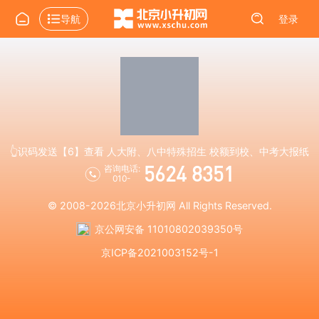
导航
登录
👆识码发送【6】查看 人大附、八中特殊招生 校额到校、中考大报纸
5624 8351
咨询电话:
010-
© 2008-2026
北京小升初网
All Rights Reserved.
京公网安备 11010802039350号
京ICP备2021003152号-1