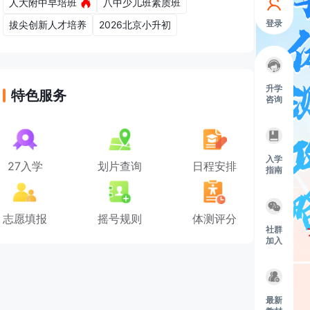
人大附中早培班
八中少儿班素质班
登录
拔尖创新人才培养
2026北京小升初
升学
特色服务
咨询
入学
27入学
划片查询
日程安排
指南
志愿填报
摇号规则
体测评分
社群
加入
最新