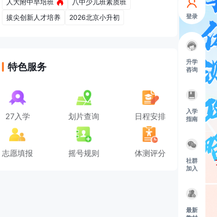
人大附中早培班
八中少儿班素质班
登录
拔尖创新人才培养
2026北京小升初
升学
特色服务
咨询
入学
27入学
划片查询
日程安排
指南
志愿填报
摇号规则
体测评分
社群
加入
最新