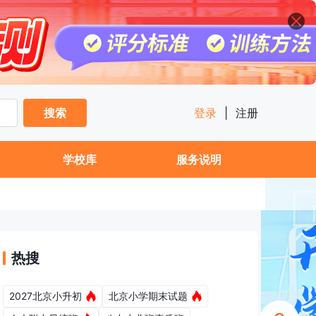
搜索
登录
|
注册
学校库
服务说明
热搜
2027北京小升初
北京小学期末试题