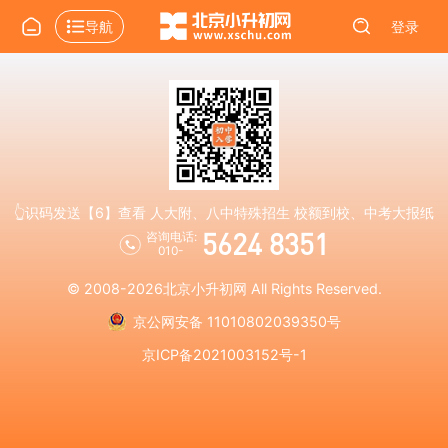
导航
登录
👆识码发送【6】查看 人大附、八中特殊招生 校额到校、中考大报纸
5624 8351
咨询电话:
010-
© 2008-2026
北京小升初网
All Rights Reserved.
京公网安备 11010802039350号
京ICP备2021003152号-1