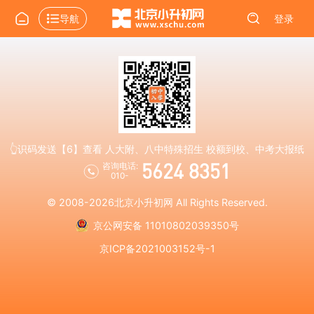
导航
登录
👆识码发送【6】查看 人大附、八中特殊招生 校额到校、中考大报纸
5624 8351
咨询电话:
010-
© 2008-2026
北京小升初网
All Rights Reserved.
京公网安备 11010802039350号
京ICP备2021003152号-1