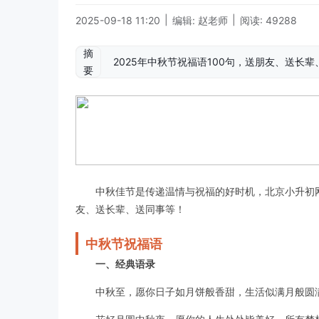
|
|
2025-09-18 11:20
编辑: 赵老师
阅读: 49288
摘
2025年中秋节祝福语100句，送朋友、送长
要
中秋佳节是传递温情与祝福的好时机，北京小升初网
友、送长辈、送同事等！
中秋节祝福语
一、经典语录
中秋至，愿你日子如月饼般香甜，生活似满月般圆