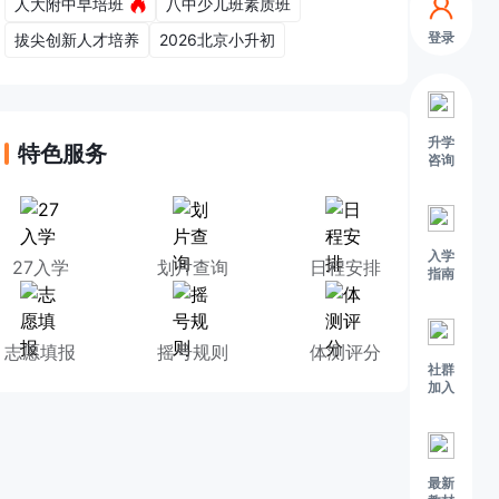
人大附中早培班
八中少儿班素质班
登录
拔尖创新人才培养
2026北京小升初
升学
特色服务
咨询
入学
27入学
划片查询
日程安排
指南
志愿填报
摇号规则
体测评分
社群
加入
最新