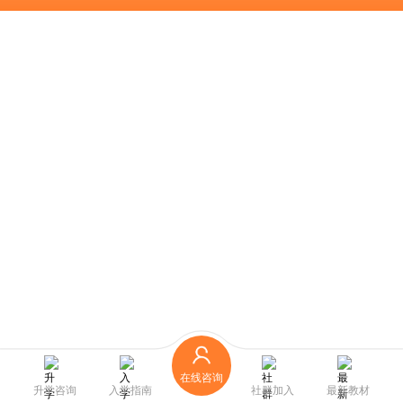
在线咨询
升学咨询
入学指南
社群加入
最新教材