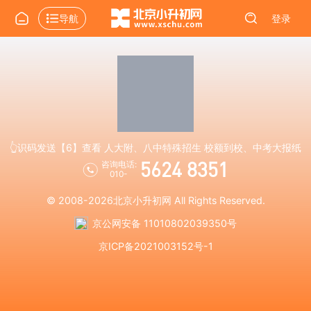
导航
登录
👆识码发送【6】查看 人大附、八中特殊招生 校额到校、中考大报纸
5624 8351
咨询电话:
010-
© 2008-2026
北京小升初网
All Rights Reserved.
京公网安备 11010802039350号
京ICP备2021003152号-1