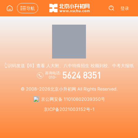
导航
登录
👆识码发送【6】查看 人大附、八中特殊招生 校额到校、中考大报纸
5624 8351
咨询电话:
010-
© 2008-2026
北京小升初网
All Rights Reserved.
京公网安备 11010802039350号
京ICP备2021003152号-1