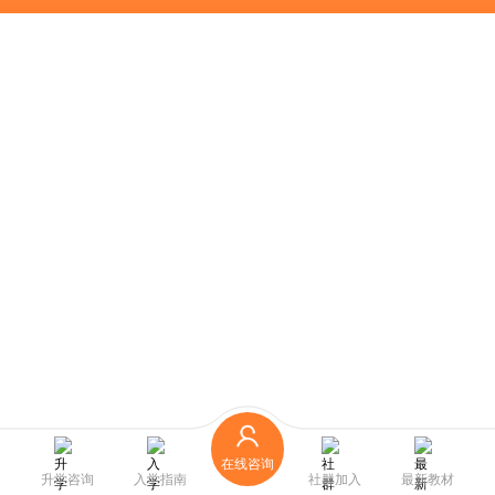
在线咨询
升学咨询
入学指南
社群加入
最新教材