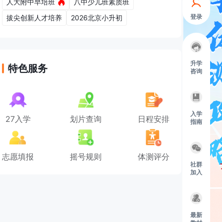
人大附中早培班
八中少儿班素质班
登录
拔尖创新人才培养
2026北京小升初
升学
特色服务
咨询
入学
27入学
划片查询
日程安排
指南
志愿填报
摇号规则
体测评分
社群
加入
最新