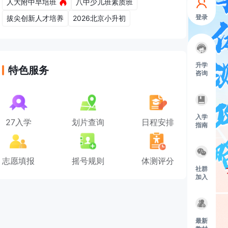
人大附中早培班
八中少儿班素质班
登录
拔尖创新人才培养
2026北京小升初
升学
特色服务
咨询
入学
27入学
划片查询
日程安排
指南
志愿填报
摇号规则
体测评分
社群
加入
最新