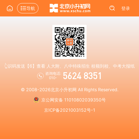
导航
登录
👆识码发送【6】查看 人大附、八中特殊招生 校额到校、中考大报纸
5624 8351
咨询电话:
010-
© 2008-2026
北京小升初网
All Rights Reserved.
京公网安备 11010802039350号
京ICP备2021003152号-1