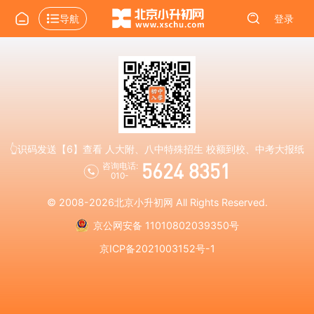
导航
登录
👆识码发送【6】查看 人大附、八中特殊招生 校额到校、中考大报纸
5624 8351
咨询电话:
010-
© 2008-2026
北京小升初网
All Rights Reserved.
京公网安备 11010802039350号
京ICP备2021003152号-1