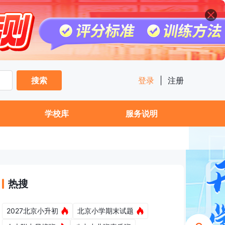
搜索
登录
|
注册
学校库
服务说明
热搜
2027北京小升初
北京小学期末试题