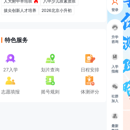
人大附中早培班
八中少儿班素质班
登录
拔尖创新人才培养
2026北京小升初
升学
特色服务
咨询
入学
27入学
划片查询
日程安排
指南
志愿填报
摇号规则
体测评分
社群
加入
最新