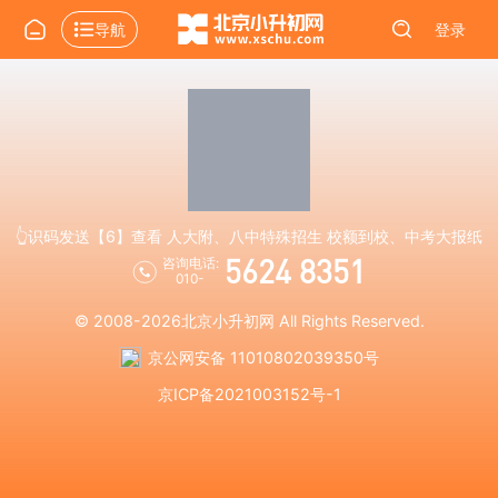
导航
登录
👆识码发送【6】查看 人大附、八中特殊招生 校额到校、中考大报纸
5624 8351
咨询电话:
010-
© 2008-2026
北京小升初网
All Rights Reserved.
京公网安备 11010802039350号
京ICP备2021003152号-1