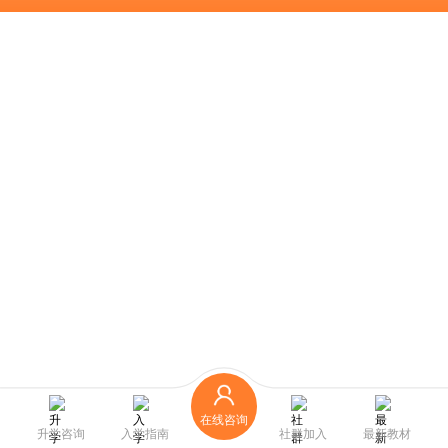
在线咨询
升学咨询
入学指南
社群加入
最新教材