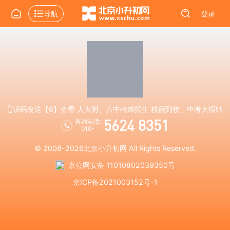
导航
登录
👆识码发送【6】查看 人大附、八中特殊招生 校额到校、中考大报纸
5624 8351
咨询电话:
010-
© 2008-2026
北京小升初网
All Rights Reserved.
京公网安备 11010802039350号
京ICP备2021003152号-1