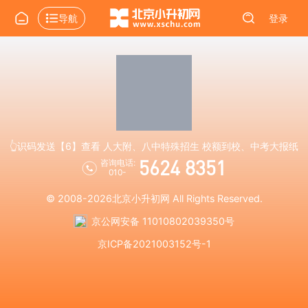
导航
登录
👆识码发送【6】查看 人大附、八中特殊招生 校额到校、中考大报纸
5624 8351
咨询电话:
010-
© 2008-2026
北京小升初网
All Rights Reserved.
京公网安备 11010802039350号
京ICP备2021003152号-1