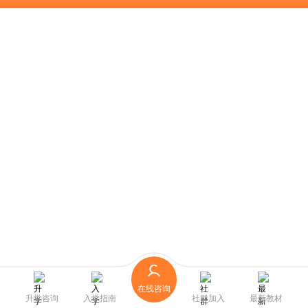
在线咨询
升学咨询
入学指南
社群加入
最新教材